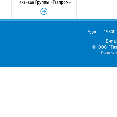
Адрес: 153002,
Т
E-ma
© ООО "Газ
Политика 