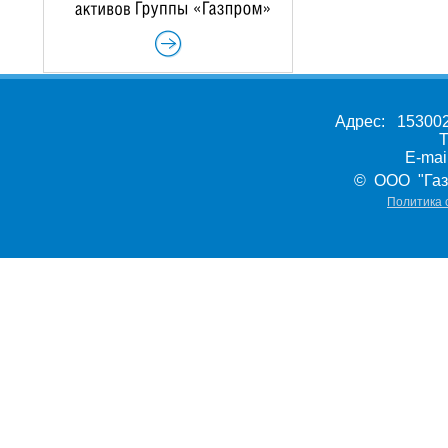
Адрес: 153002,
Т
E-ma
© ООО "Газ
Политика 