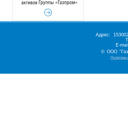
Адрес: 153002,
Т
E-ma
© ООО "Газ
Политика 