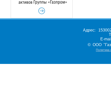
Адрес: 153002,
Т
E-ma
© ООО "Газ
Политика 