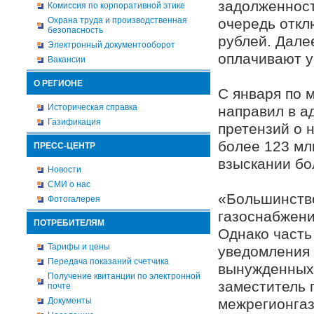
задолженност
Комиссия по корпоративной этике
Охрана труда и производственная
очередь откл
безопасность
рублей. Дале
Электронный документооборот
оплачивают у
Вакансии
О РЕГИОНЕ
С января по 
Историческая справка
направил в а
Газификация
претензий о 
более 123 мл
ПРЕСС-ЦЕНТР
взыскании бо
Новости
СМИ о нас
«Большинство
Фотогалерея
газоснабжени
ПОТРЕБИТЕЛЯМ
Однако часть
Тарифы и цены
уведомления 
Передача показаний счетчика
вынужденных 
Получение квитанции по электронной
заместитель 
почте
Документы
межрегионгаз