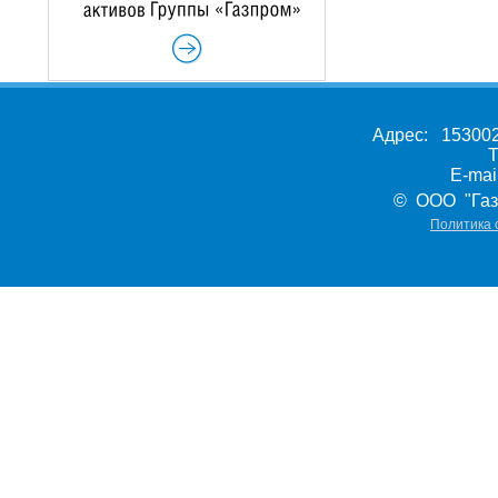
Адрес: 153002,
Т
E-ma
© ООО "Газ
Политика 