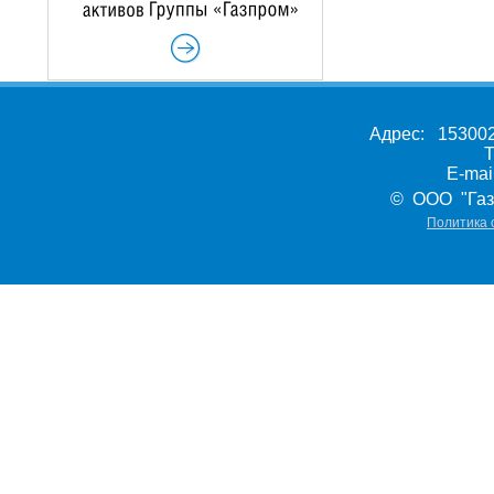
Адрес: 153002,
Т
E-ma
© ООО "Газ
Политика 