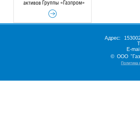
Адрес: 153002,
Т
E-ma
© ООО "Газ
Политика 