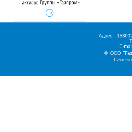
Адрес: 153002,
Т
E-ma
© ООО "Газ
Политика 