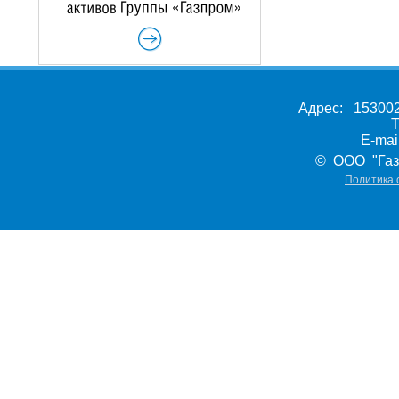
Адрес: 153002,
Т
E-ma
© ООО "Газ
Политика 