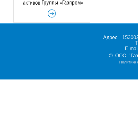
Адрес: 153002,
Т
E-ma
© ООО "Газ
Политика 