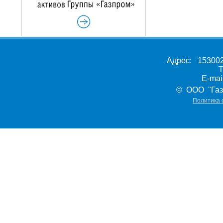
Адрес: 153002,
Т
E-ma
© ООО "Газ
Политика 