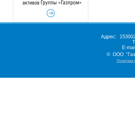
Адрес: 153002,
Т
E-ma
© ООО "Газ
Политика 