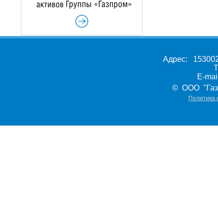
Адрес: 153002,
Т
E-ma
© ООО "Газ
Политика 