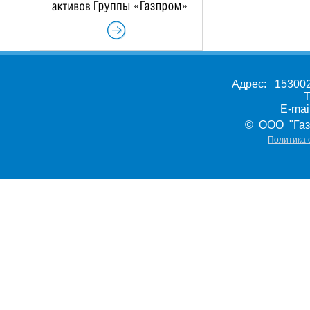
Адрес: 153002,
Т
E-ma
© ООО "Газ
Политика 