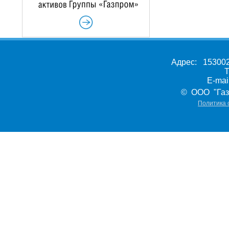
Адрес: 153002,
Т
E-ma
© ООО "Газ
Политика 