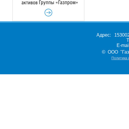
Адрес: 153002,
Т
E-ma
© ООО "Газ
Политика 