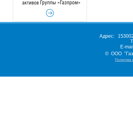
Адрес: 153002,
Т
E-ma
© ООО "Газ
Политика 