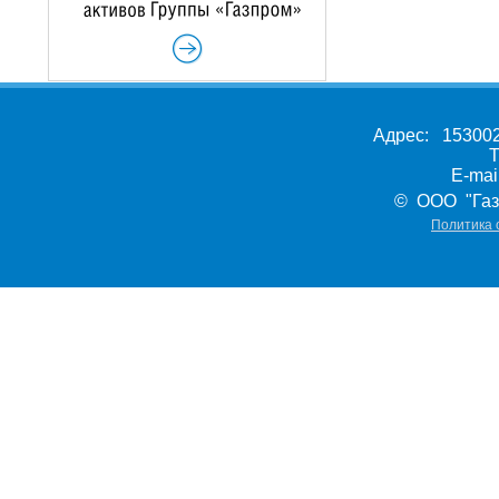
Адрес: 153002,
Т
E-ma
© ООО "Газ
Политика 