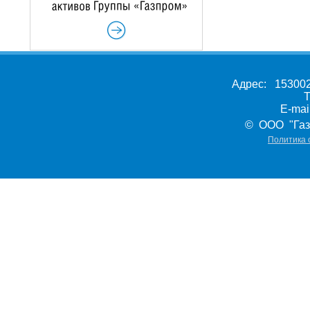
Адрес: 153002,
Т
E-ma
© ООО "Газ
Политика 